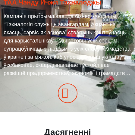
ТАА Чэнду Ичжи Тэхналоджы
Кампанія прытрымліваецца бізнес-канцэпцыі
"Тэхналогія служыць авангардам, Акцэнт на
якасць, сэрвіс як аснова, стварыць каштоўнасць
для карыстальнікаў". Мы гатовы ўсім сэрцам
супрацоўнічаць з людзьмі з усіх слаёў грамадства
ў краіне і за мяжой, каб уносіць больш укладаў ва
ўсебаковае, скаардынаванае і ўстойлівае
развіццё прадпрыемстваў, эканомікі і грамадства і
сумесна ствараць цудоўную будучыню!

Дасягненні