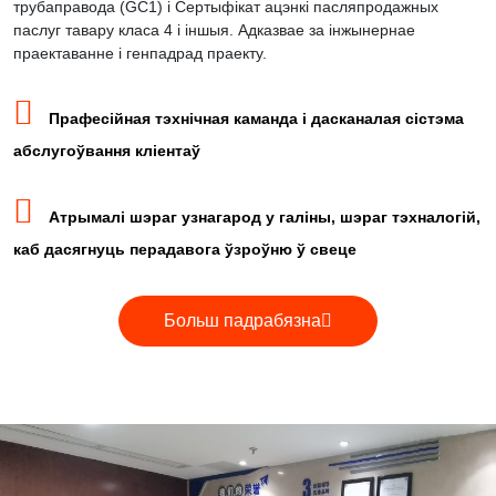
трубаправода (GC1) і Сертыфікат ацэнкі пасляпродажных
паслуг тавару класа 4 і іншыя. Адказвае за інжынернае
праектаванне і генпадрад праекту.

Прафесійная тэхнічная каманда і дасканалая сістэма
абслугоўвання кліентаў

Атрымалі шэраг узнагарод у галіны, шэраг тэхналогій,
каб дасягнуць перадавога ўзроўню ў свеце
Больш падрабязна
