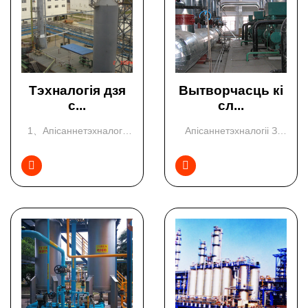
Тэхналогія дзя
Вытворчасць кі
с...
сл...
1、Апісаннетэхналогіі
Апісаннетэхналогіі З
Тэхналогія
1994 года наша
сераачысткі...
кампанія...

