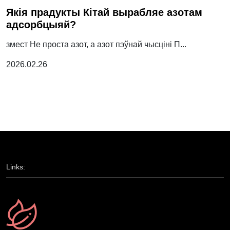
Якія прадукты Кітай вырабляе азотам
адсорбцыяй?
змест Не проста азот, а азот пэўнай чысціні П...
2026.02.26
Links: