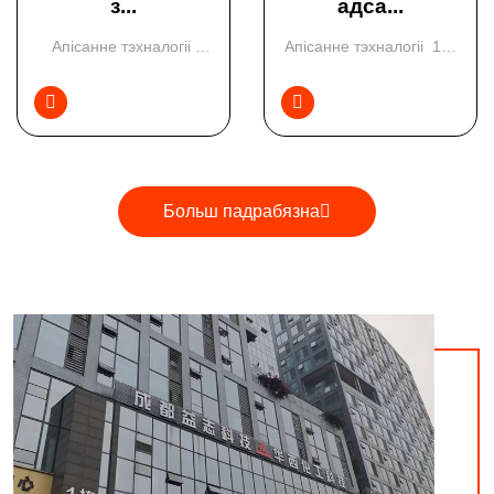
з...
адса...
Апісанне тэхналогіі
Апісанне тэхналогіі 1、
Дымавы газ обсадных
Апісанне тэхн...
пе...


Больш падрабязна
