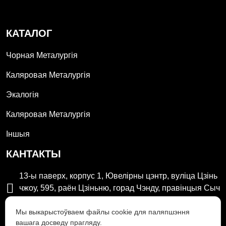
КАТАЛОГ
Чорная Металургія
Каляровая Металургія
Экалогія
Каляровая Металургія
Іншыя
КАНТАКТЫ
13-ы паверх, корпус 1, Ювелірны цэнтр, вуліца Цзінь

чжоу, 595, раён Цзіньню, горад Чэнду, правінцыя Сыч
уань
Мы выкарыстоўваем файлы cookie для паляпшэння
вашага досведу прагляду.

hxhg@hxhg.cn