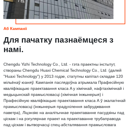
Аб Кампаніі
Для пачатку пазнаёмцеся з
намі.
Chengdu Yizhi Technology Co., Ltd. - гэта праектны інстытут,
створаны Chengdu Huaxi Chemical Technology Co., Ltd. (далей
"Huaxi Technology") у 2013 годзе, статутны капітал складае 120
мільёнаў юаняў. Кампанія паслядоўна атрымала Прафесійную
кваліфікацыю праектавання класа A у хімічнай, нафтахімічнай і
медыцынскай прамысловасці (хімічная інжынерыя) і
Прафесійную кваліфікацыю праектавання класа А ў экалагічнай
прамысловасці (інжынерыя прадухілення забруджвання
паветра), Ліцэнзію на аналітычнае праектаванне пасудзіны пад
ціскам і на рэгулярнае праект на праектаванне трубаправода
пад ціскам і вытворчасці спец-абсталявання прамысловага