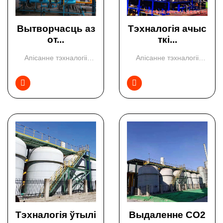
Вытворчасць аз
Тэхналогія ачыс
от...
ткі...
Апісанне тэхналогіі
Апісанне тэхналогіі
Генератар азоту, выка...
Генератар азоту, выка...


Тэхналогія ўтылі
Выдаленне СО2