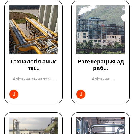
Тэхналогія ачыс
Рэгенерацыя ад
ткі...
раб...
Апісанне тэхналогіі У
Апісанне
коксавым газе пасля
тэхналогііНаша
ут...
кампанія падае...

