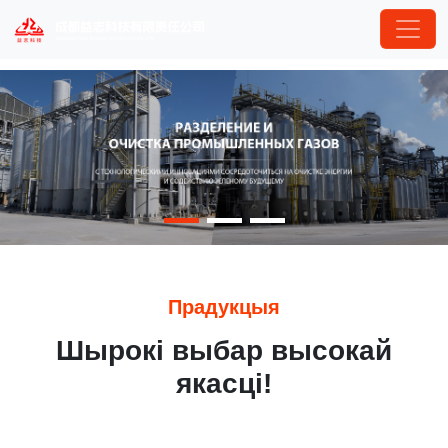
Прадукцыя
Шырокі выбар высокай
якасці!